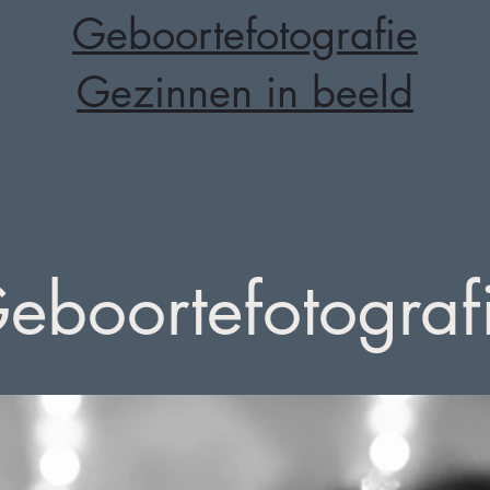
Geboortefotografie
Gezinnen in beeld
eboortefotograf