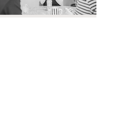
Bevalkracht
Nijmegen area +50km
Tel: +31616407114
E-mail: info@bevalkracht.nl