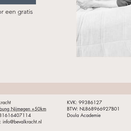
 een gratis
kracht
KVK: 99386127
bung Nijmegen +50km
BTW: NL868966927B01
 +31616407114
Doula Academie
: info@bevalkracht.nl