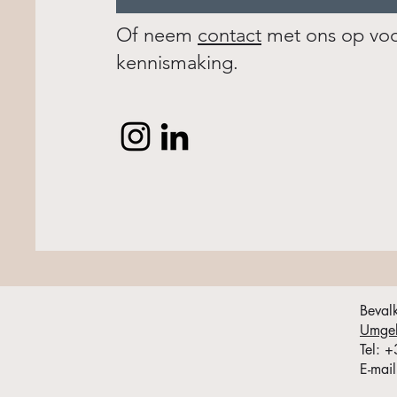
Of neem
contact
met ons op voor
kennismaking.
Beval
Umge
​Tel:
E-mail