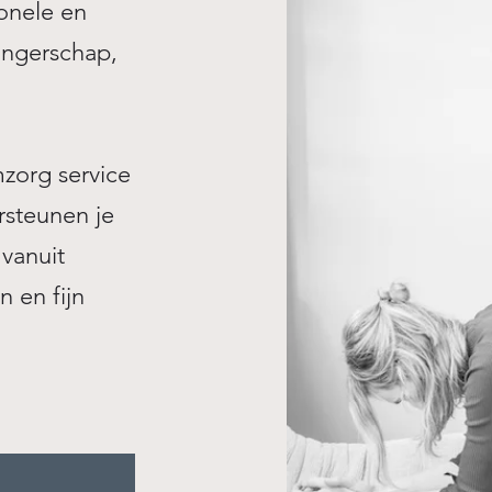
ionele en
angerschap,
mzorg service
rsteunen je
 vanuit
n en fijn