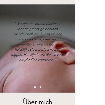
"We zijn ontzettend dankbaar
voor de prachtige beelden.
Swinda heeft een bijzonder oog
voor de kleine, dierbare
momenten en wist de warme,
huiselijke sfeer perfect vast te
leggen. Het zijn foto’s die we voor
altijd zullen koesteren."
Über mich