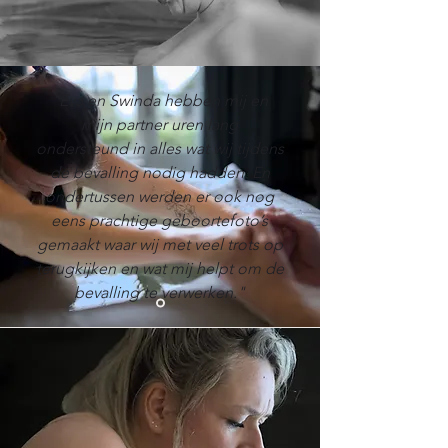
"Eva en Swinda hebben mij en
mijn partner uren lang
ondersteund in alles wat wij tijdens
de bevalling nodig hadden. En
ondertussen werden er ook nog
eens prachtige geboortefoto’s
gemaakt waar wij met veel trots op
terugkijken en wat mij helpt om de
bevalling te verwerken."