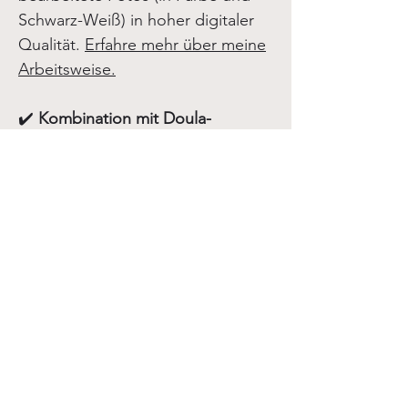
Schwarz-Weiß) in hoher digitaler
Qualität.
Erfahre mehr über meine
Arbeitsweise.
✔️
Kombination mit Doula-
Begleitung
Neben der Fotografie kann ich
dich auch als
Doula
begleiten. So
unterstütze ich dich und deine
(Geburts-)Begleitung emotional
und praktisch während der
Vorbereitung und der Geburt.
Finde heraus, ob das zu euch
passt.
✔️
Reportage-Stil Fotografie